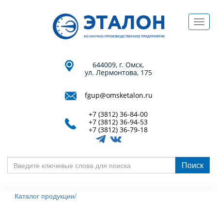
Перейти
к
Toggl
основному
navig
содержанию
644009, г. Омск,
ул. Лермонтова, 175
fgup@omsketalon.ru
+7 (3812) 36-84-00
+7 (3812) 36-94-53
+7 (3812) 36-79-18
Поиск
Введите
ключевые
Каталог продукции/
слова
для