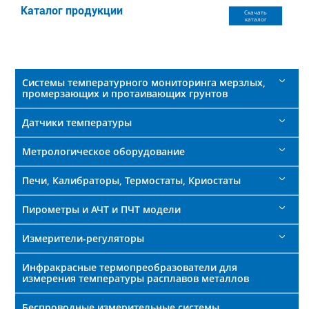
поиска
Каталог продукции
Скачать
каталог
Системы температурного мониторинга мерзлых,
промерзающих и протаивающих грунтов
Датчики температуры
Метрологическое оборудование
Печи, Калибраторы, Термостаты, Криостаты
Пирометры и АЧТ и ПЧТ модели
Измерители-регуляторы
Инфракрасные термопреобразователи для
измерения температуры расплавов металлов
Беспроводные измерительные системы