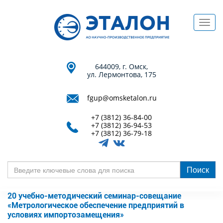
Перейти
к
Toggl
основному
navig
содержанию
644009, г. Омск,
ул. Лермонтова, 175
fgup@omsketalon.ru
+7 (3812) 36-84-00
+7 (3812) 36-94-53
+7 (3812) 36-79-18
Поиск
Введите
ключевые
20 учебно-методический семинар-совещание
слова
«Метрологическое обеспечение предприятий в
для
условиях импортозамещения»