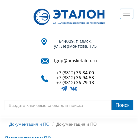
Перейти
к
Toggl
основному
navig
содержанию
644009, г. Омск,
ул. Лермонтова, 175
fgup@omsketalon.ru
+7 (3812) 36-84-00
+7 (3812) 36-94-53
+7 (3812) 36-79-18
Поиск
Введите
ключевые
Документация и ПО
Документация и ПО
слова
для