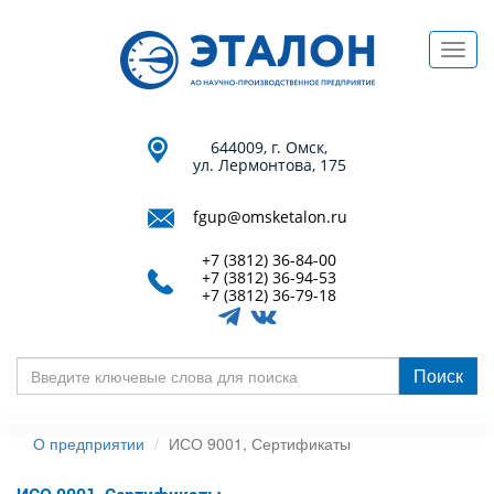
Перейти
к
Toggl
основному
navig
содержанию
644009, г. Омск,
ул. Лермонтова, 175
fgup@omsketalon.ru
+7 (3812) 36-84-00
+7 (3812) 36-94-53
+7 (3812) 36-79-18
Поиск
Введите
ключевые
О предприятии
ИСО 9001, Сертификаты
слова
для