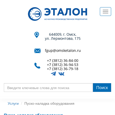
Перейти
к
Toggl
основному
navig
содержанию
644009, г. Омск,
ул. Лермонтова, 175
fgup@omsketalon.ru
+7 (3812) 36-84-00
+7 (3812) 36-94-53
+7 (3812) 36-79-18
Поиск
Введите
ключевые
Услуги
Пуско-наладка оборудования
слова
для