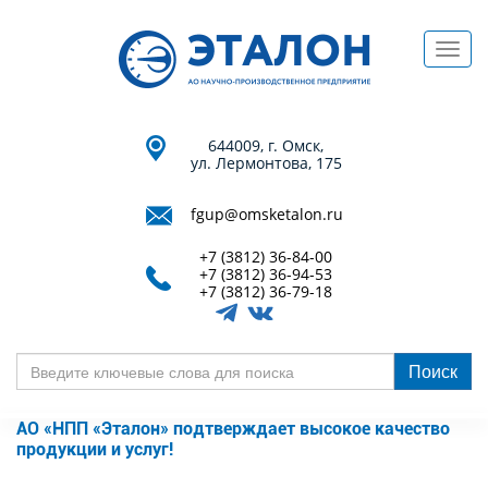
Перейти
к
Toggl
основному
navig
содержанию
644009, г. Омск,
ул. Лермонтова, 175
fgup@omsketalon.ru
+7 (3812) 36-84-00
+7 (3812) 36-94-53
+7 (3812) 36-79-18
Поиск
Введите
ключевые
АО «НПП «Эталон» подтверждает высокое качество
слова
продукции и услуг!
для