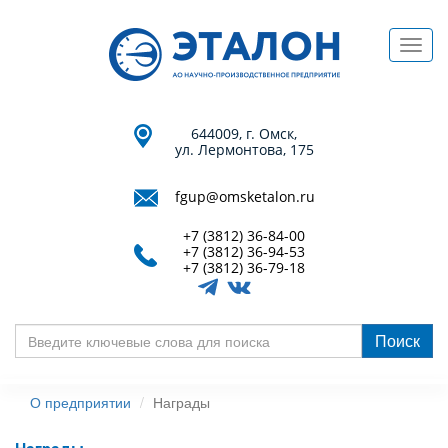
Перейти
к
Toggl
основному
navig
содержанию
644009, г. Омск,
ул. Лермонтова, 175
fgup@omsketalon.ru
+7 (3812) 36-84-00
+7 (3812) 36-94-53
+7 (3812) 36-79-18
Поиск
Введите
ключевые
О предприятии
Награды
слова
для