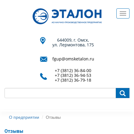
Перейти
к
Toggl
основному
navig
содержанию
644009, г. Омск,
ул. Лермонтова, 175
fgup@omsketalon.ru
+7 (3812) 36-84-00
+7 (3812) 36-94-53
+7 (3812) 36-79-18
П
О предприятии
Отзывы
Отзывы