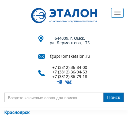
Перейти
к
Toggl
основному
navig
содержанию
644009, г. Омск,
ул. Лермонтова, 175
fgup@omsketalon.ru
+7 (3812) 36-84-00
+7 (3812) 36-94-53
+7 (3812) 36-79-18
Поиск
Введите
ключевые
Красноярск
слова
для