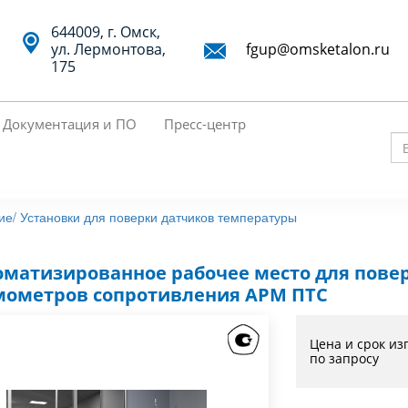
644009, г. Омск,
ул. Лермонтова,
fgup@omsketalon.ru
175
Документация и ПО
Пресс-центр
Вв
кл
сл
ие/
Установки для поверки датчиков температуры
дл
по
оматизированное рабочее место для пове
мометров сопротивления АРМ ПТС
Цена и срок из
по запросу