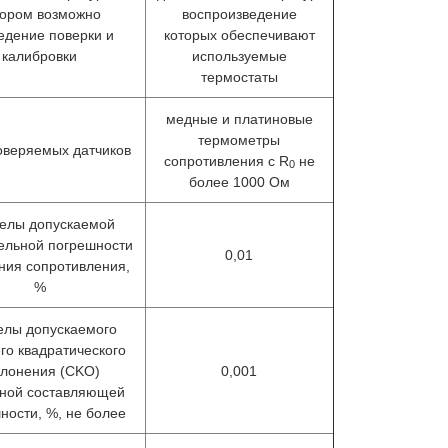
тором возможно
воспроизведение
едение поверки и
которых обеспечивают
калибровки
используемые
термостаты
медные и платиновые
термометры
оверяемых датчиков
сопротивления с R
не
0
более 1000 Ом
елы допускаемой
ельной погрешности
0,01
ния сопротивления,
%
елы допускаемого
го квадратического
клонения (CKO)
0,001
йной составляющей
ности, %, не более