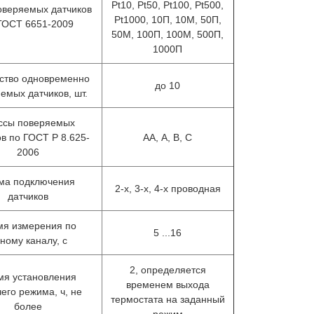
Pt10, Pt50, Pt100, Pt500,
оверяемых датчиков
Излучатели в виде модели
Преобр
Pt1000, 10П, 10М, 50П,
ГОСТ 6651-2009
ДТ
абсолютно черного тела АЧТ
термоэл
50М, 100П, 100М, 500П,
75/50/600
платинородий
1000П
ство одновременно
до 10
емых датчиков, шт.
ссы поверяемых
ов по ГОСТ Р 8.625-
АА, A, B, C
2006
ма подключения
2-х, 3-х, 4-х проводная
датчиков
мя измерения по
5 ...16
ному каналу, с
2, определяется
мя установления
временем выхода
его режима, ч, не
термостата на заданный
более
режим