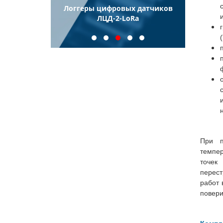
ели
Логгеры цифровых датчиков
Логг
еские
ЛЦД-2-LoRa
иновые ТПП
При п
темпер
точек
перест
работ 
повери