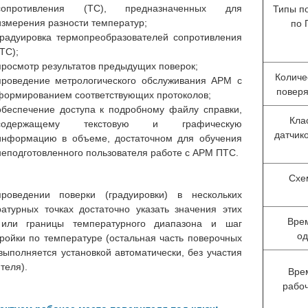
сопротивления (ТС), предназначенных для
Типы п
ер цифровых датчиков
Датчики температуры
измерения разности температур;
по 
ЛЦД-2-SD/RM
многозонные цифровые МЦ
градуировка термопреобразователей сопротивления
2401
(ТС);
просмотр результатов предыдущих поверок;
Количе
проведение метрологического обслуживания АРМ с
поверя
формированием соответствующих протоколов;
обеспечение доступа к подробному файлу справки,
Кла
содержащему текстовую и графическую
датчик
информацию в объеме, достаточном для обучения
неподготовленного пользователя работе с АРМ ПТС.
Схе
роведении поверки (градуировки) в нескольких
атурных точках достаточно указать значения этих
Вре
 или границы температурного диапазона и шаг
од
ройки по температуре (остальная часть поверочных
выполняется установкой автоматически, без участия
теля).
Вре
рабоч