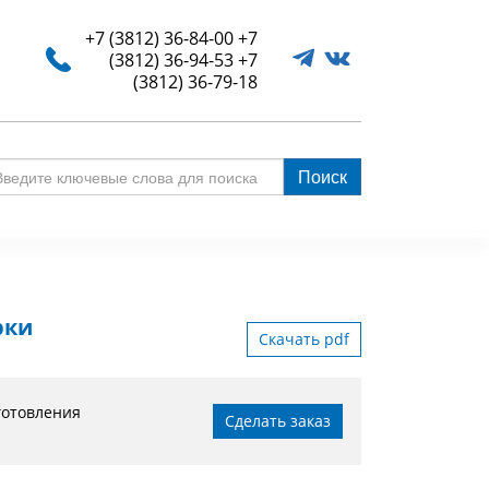
+7 (3812) 36-84-00
+7
(3812) 36-94-53
+7
(3812) 36-79-18
Поиск
едите
ючевые
ова
я
иска
рки
Скачать pdf
готовления
Сделать заказ