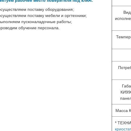
ектуем рабочее место поверителя под ключ:
осуществляем поставку оборудования;
Вид
осуществляем поставку мебели и оргтехники;
исполне
выполняем пусконаладочные работы;
проводим обучение персонала.
Темпер
Потре
Габ
КИ99
панел
Масса К
* ТЕХН
криоста