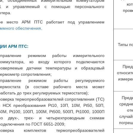
ий, объединенных измерительным коммутатором
ко
1 и управляемый с помощью персонального
пров
тера.
ее место АРМ ПТС работает под управлением
ммного обеспечения
.
Типы п
ИИ АРМ ПТС:
управление режимом работы измерительного
коммутатора, ко входу которого подключаются
Пред
поверяемые датчики температуры и образцовый
относит
термометр сопротивления;
измере
управление режимом работы регулируемого
термостата (в составе рабочего места может
работать до трех регулируемых термостатов);
Пред
поверка термопреобразователей сопротивления (ТС)
средне
с НСХ преобразования Pt10, 10П, 10М, Pt50, 50П,
от
50М, Pt100, 100П, 100М, Pt500, 500П, Pt1000, 1000П
случа
по двух-, трех- и четырехпроводным схемам
погреш
подключения по ГОСТ 6651-2009;
поверка комплектов термопреобразователей