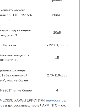
 климатического
ния по ГОСТ 15150-
УХЛ4.1
69
атура окружающего
20±5
воздуха, °С
Питание
~ 220 В; 50 Гц
бляемая мощность
15
КИ9901*, Вт
аритные размеры
01 (без клеммной
270х110х355
и)*, мм, не более
И9901*, кг, не более
4
ИЧЕСКИЕ ХАРАКТЕРИСТИКИ
термостатов
,
тов
и др. составных частей АРМ ПТС – см.