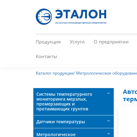
Перейти
к
основному
содержанию
Продукция
Услуги
О предприятии
Контакты
Каталог продукции/
Метрологическое оборудован
Авт
Системы температурного
тер
мониторинга мерзлых,
промерзающих и
протаивающих грунтов
Датчики температуры
Метрологическое