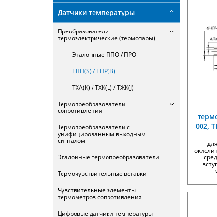
Датчики температуры
Преобразователи
термоэлектрические (термопары)
Эталонные ППО / ПРО
ТПП(S) / ТПР(В)
ТХА(К) / ТХК(L) / ТЖК(J)
Термопреобразователи
сопротивления
термо
002, Т
Термопреобразователи с
унифицированным выходным
сигналом
дл
окисли
Эталонные термопреобразователи
сред
всту
Термочувствительные вставки
Чувствительные элементы
термометров сопротивления
Цифровые датчики температуры