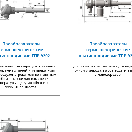
Преобразователи
Преобразователи
термоэлектрические
термоэлектрические
тинородиевые ТПР 9202
платинородиевые ТПР 9
мерения температуры горячего
для измерения температуры вод
доменных печей и температуры
окиси углерода, паров воды и в
воздухонагревателя контактным
углеводородов.
обом, а также для измерения
пературы в других областях
промышленности.
ер цифровых датчиков
Датчики температуры
ЛЦД-2-SD/RM
многозонные цифровые МЦ