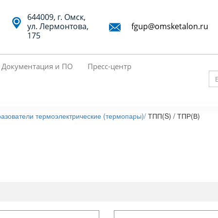
644009, г. Омск,
ул. Лермонтова,
fgup@omsketalon.ru
175
Документация и ПО
Пресс-центр
Вв
кл
сл
азователи термоэлектрические (термопары)/
ТПП(S) / ТПР(В)
дл
по