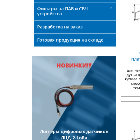
Фильтры на ПАВ и СВЧ
устройства
Разработка на заказ
Готовая продукция на складе
пла
НОВИНКИ!!!
для из
дутья 
купола 
спос
тем
ели
Логгеры цифровых датчиков
Логг
еские
ЛЦД-2-LoRa