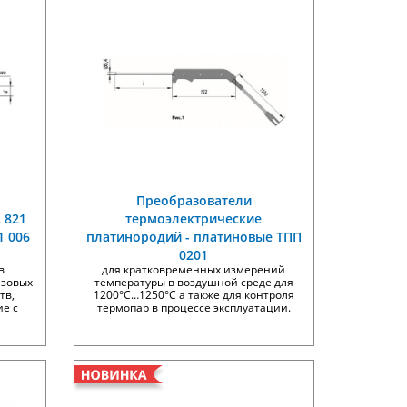
Преобразователи
 821
термоэлектрические
1 006
платинородий - платиновые ТПП
0201
в
для кратковременных измерений
азовых
температуры в воздушной среде для
тв,
1200°С…1250°С а также для контроля
е с
термопар в процессе эксплуатации.