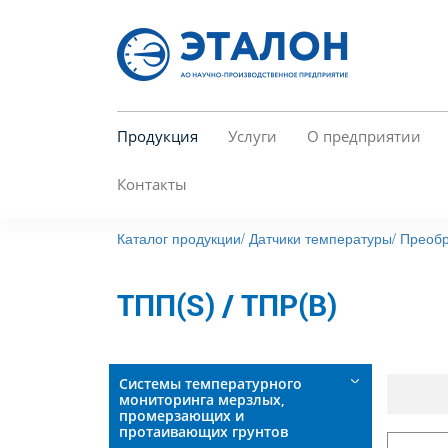
Перейти
к
основному
содержанию
Продукция
Услуги
О предприятии
Контакты
Каталог продукции/
Датчики температуры/
Преобр
ТПП(S) / ТПР(В)
Системы температурного
мониторинга мерзлых,
промерзающих и
протаивающих грунтов