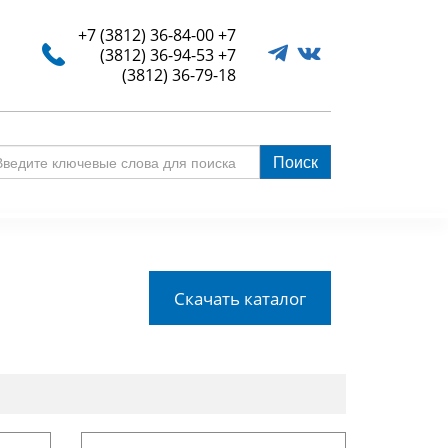
+7 (3812) 36-84-00
+7
(3812) 36-94-53
+7
(3812) 36-79-18
Поиск
едите
ючевые
ова
я
иска
Скачать каталог