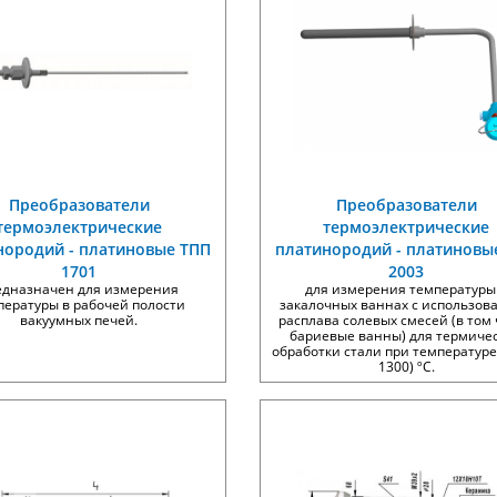
Преобразователи
Преобразователи
термоэлектрические
термоэлектрические
нородий - платиновые ТПП
платинородий - платиновы
1701
2003
едназначен для измерения
для измерения температуры
пературы в рабочей полости
закалочных ваннах с использов
вакуумных печей.
расплава солевых смесей (в том
бариевые ванны) для термиче
обработки стали при температуре
1300) ºС.