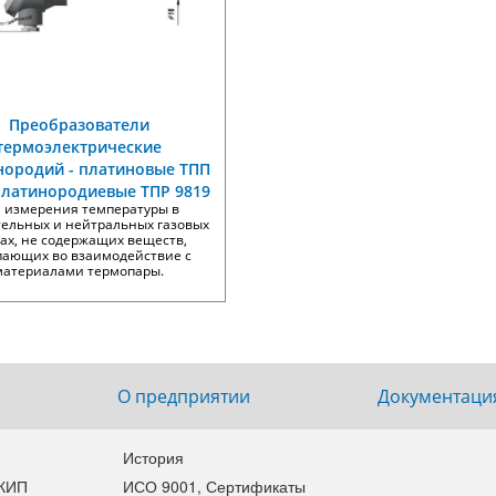
2401
Преобразователи
термоэлектрические
нородий - платиновые ТПП
 платинородиевые ТПР 9819
я измерения температуры в
тельных и нейтральных газовых
ах, не содержащих веществ,
пающих во взаимодействие с
материалами термопары.
О предприятии
Документаци
История
 КИП
ИСО 9001, Сертификаты