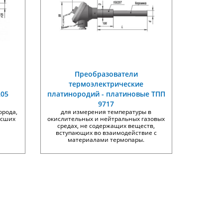
Преобразователи
термоэлектрические
205
платинородий - платиновые ТПП
9717
орода,
для измерения температуры в
ысших
окислительных и нейтральных газовых
средах, не содержащих веществ,
вступающих во взаимодействие с
материалами термопары.
Излучатели в виде модели
Преобр
ДТ
абсолютно черного тела АЧТ
термоэл