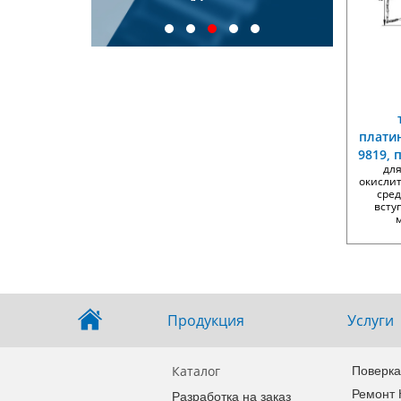
иновые ТПП
плати
9819,
дл
окисли
сред
всту
Продукция
Услуги
Поверка
Каталог
Ремонт
Разработка на заказ