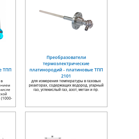
Преобразователи
термоэлектрические
е ТПП
платинородий - платиновые ТПП
2101
 в
для измерения температуры в газовых
анием
реакторах, содержащих водород, угарный
 числе
газ, углекислый газ, азот, метан и пр.
ской
 (1000-