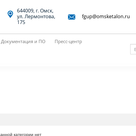
644009, г. Омск,
ул. Лермонтова,
fgup@omsketalon.ru
175
Документация и ПО
Пресс-центр
Вв
кл
сл
дл
по
данной категории нет