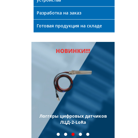
Разработка на заказ
Готовая продукция на складе
НОВИНКИ!!!
ели
Логгеры цифровых датчиков
Логг
еские
ЛЦД-2-LoRa
иновые ТПП