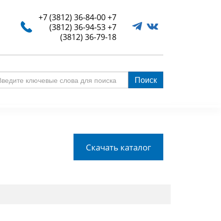
+7 (3812) 36-84-00
+7
(3812) 36-94-53
+7
(3812) 36-79-18
Поиск
едите
ючевые
ова
я
иска
Скачать каталог