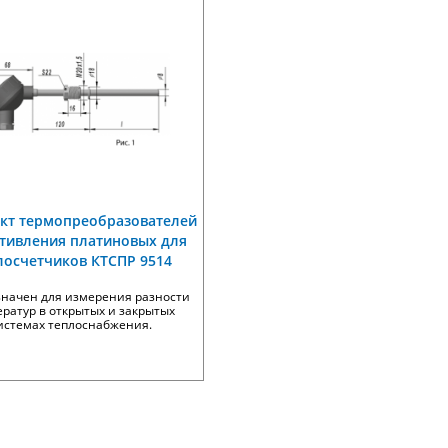
кт термопреобразователей
тивления платиновых для
лосчетчиков КТСПР 9514
значен для измерения разности
ратур в открытых и закрытых
истемах теплоснабжения.