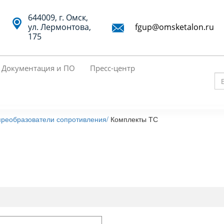
644009, г. Омск,
ул. Лермонтова,
fgup@omsketalon.ru
175
Документация и ПО
Пресс-центр
Вв
кл
сл
реобразователи сопротивления/
Комплекты ТС
дл
по