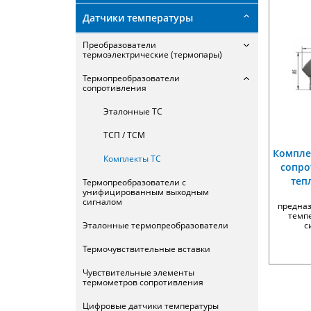
Датчики температуры
Преобразователи
термоэлектрические (термопары)
Термопреобразователи
сопротивления
Эталонные ТС
ТСП / ТСМ
Компле
Комплекты ТС
сопро
теп
Термопреобразователи с
унифицированным выходным
сигналом
предна
темпе
Эталонные термопреобразователи
с
Термочувствительные вставки
Чувствительные элементы
термометров сопротивления
Цифровые датчики температуры