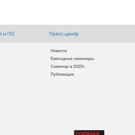
75/50/600
платинородий
я и ПО
Пресс-центр
Новости
Ежегодные семинары
Семинар в 2025г.
Публикации