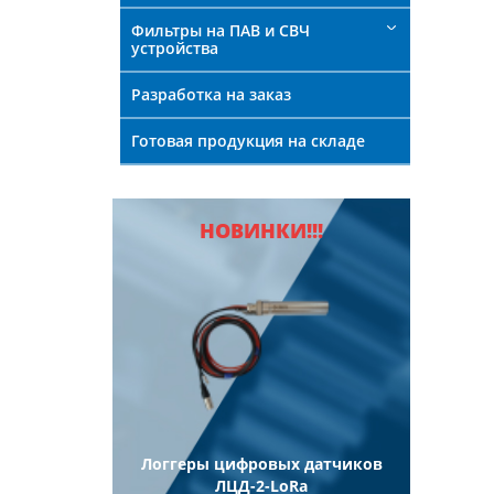
Фильтры на ПАВ и СВЧ
устройства
Разработка на заказ
Готовая продукция на складе
НОВИНКИ!!!
ели
Логгеры цифровых датчиков
Логг
еские
ЛЦД-2-LoRa