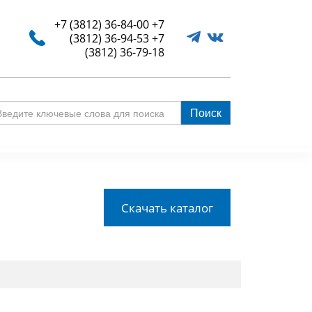
+7 (3812) 36-84-00
+7
(3812) 36-94-53
+7
(3812) 36-79-18
Поиск
едите
ючевые
ова
я
иска
Скачать каталог