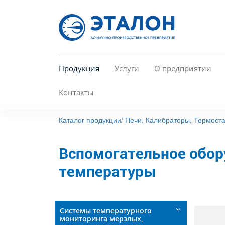
Перейти
к
основному
содержанию
Продукция
Услуги
О предприятии
Контакты
Каталог продукции/
Печи, Калибраторы, Термоста
Вспомогательное обор
температуры
Системы температурного
мониторинга мерзлых,