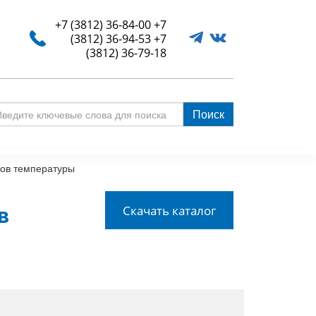
+7 (3812) 36-84-00
+7
(3812) 36-94-53
+7
(3812) 36-79-18
Поиск
едите
ючевые
ова
ков температуры
я
иска
Скачать каталог
в