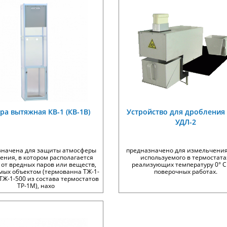
ра вытяжная КВ-1 (КВ-1В)
Устройство для дробления
УДЛ-2
значена для защиты атмосферы
предназначено для измельчения
ния, в котором располагается
используемого в термостата
 от вредных паров или веществ,
реализующих температуру 0° С
мых объектом (термованна ТЖ-1-
поверочных работах.
ТЖ-1-500 из состава термостатов
ТР-1М), нахо