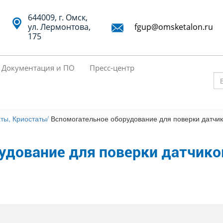
644009, г. Омск,
ул. Лермонтова,
fgup@omsketalon.ru
175
Документация и ПО
Пресс-центр
Вв
кл
сл
ты, Криостаты/
Вспомогательное оборудование для поверки датчи
дл
по
удование для поверки датчико