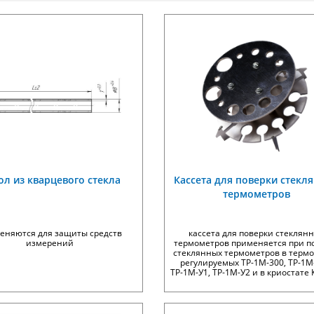
ол из кварцевого стекла
Кассета для поверки стекл
термометров
еняются для защиты средств
кассета для поверки стеклян
измерений
термометров применяется при п
стеклянных термометров в термо
регулируемых ТР-1М-300, ТР-1М
ТР-1М-У1, ТР-1М-У2 и в криостате К