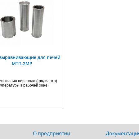
выравнивающие для печей
МТП-2МР
ер цифровых датчиков
Датчики температуры
ЛЦД-2-SD/RM
многозонные цифровые МЦ
еньшения перепада (градиента)
2401
мпературы в рабочей зоне.
О предприятии
Документаци