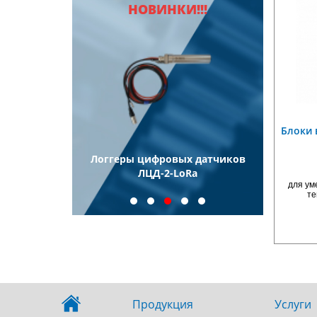
НОВИНКИ!!!
Блоки 
ели
Логгеры цифровых датчиков
Логг
еские
ЛЦД-2-LoRa
для ум
иновые ТПП
те
Продукция
Услуги