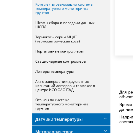
Комплекты реализации системы
температурного мониторинга
грунтов
Шкафы сбора и передачи данных
ШСПД
Термокосы серии МЦДТ
(термометрическая коса)
Портативные контроллеры
Стационарные контроллеры
Логгеры температуры
Акт о завершении двухлетних
испытаний логгеров и термокос в
центре ИСО ОАО РЖД
Для ре
объект
Отзывы по системе
температурного мониторинга
Время 
грунтов
датчик
Наприм
Датчики температуры
состав
Метрологическое