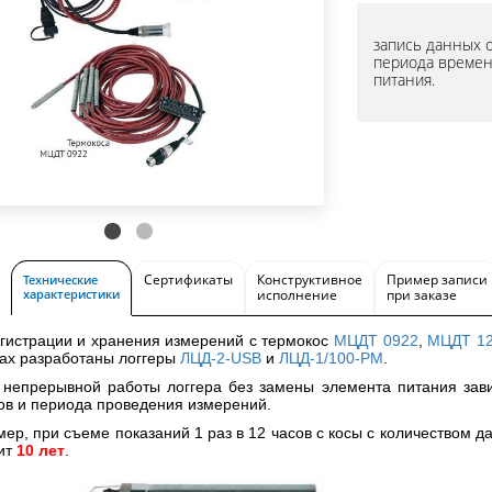
запись данных 
периода времен
питания.
Сертификаты
Конструктивное
Пример записи
Технические
характеристики
исполнение
при заказе
гистрации и хранения измерений с термокос
МЦДТ 0922
,
МЦДТ 1
ах разработаны логгеры
ЛЦД-2-USB
и
ЛЦД-1/100-РМ
.
непрерывной работы логгера без замены элемента питания зав
ов и периода проведения измерений.
ер, при съеме показаний 1 раз в 12 часов с косы с количеством д
ит
10 лет
.