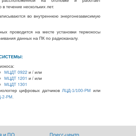
 рассположенной на оголовке и работает
 в течение нескольких лет.
аписываются во внутреннюю энергонезависимую
ных проводится на месте установки термокосы
чивания данных на ПК по радиоканалу.
СИСТЕМЫ:
мокоса:
МЦДТ 0922
и / или
МЦДТ 1201
и / или
МЦДТ 1301
иологгер цифровых датчиков
ЛЦД-1/100-РМ
или
Излучатели в виде модели
Преобр
-2-РМ
.
ДТ
абсолютно черного тела АЧТ
термоэл
75/50/600
платинородий
я и ПО
Пресс-центр