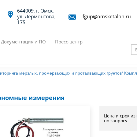
644009, г. Омск,
ул. Лермонтова,
fgup@omsketalon.ru
175
Документация и ПО
Пресс-центр
Вв
кл
сл
иторинга мерзлых, промерзающих и протаивающих грунтов/
Компл
дл
по
ономные измерения
Цена и срок из
по запросу