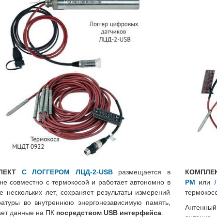
ЛЕКТ
С ЛОГГЕРОМ ЛЦД-2-USB
размещается в
КОМП
или
не совместно с термокосой и работает автономно в
РМ
е нескольких лет, сохраняет результаты измерений
термокосо
ратуры во внутреннюю энергонезависимую память,
Антенный
ает данные на ПК
посредством USB интерфейса
.