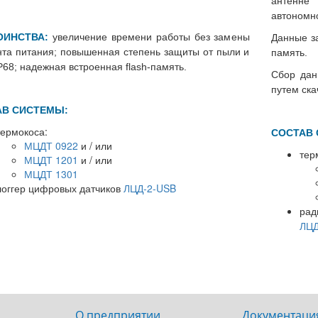
антенне
автономно
ОИНСТВА:
увеличение времени работы без замены
Данные з
та питания; повышенная степень защиты от пыли и
память.
P68; надежная встроенная flаsh-память.
Сбор дан
путем ска
АВ СИСТЕМЫ:
термокоса:
СОСТАВ 
МЦДТ 0922
и / или
тер
МЦДТ 1201
и / или
МЦДТ 1301
логгер цифровых датчиков
ЛЦД-2-USB
рад
ер цифровых датчиков
Датчики температуры
ЛЦД
ЛЦД-2-SD/RM
многозонные цифровые МЦ
2401
О предприятии
Документаци