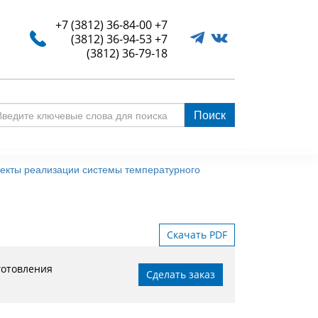
+7 (3812) 36-84-00
+7
(3812) 36-94-53
+7
(3812) 36-79-18
Поиск
едите
ючевые
ова
екты реализации системы температурного
я
иска
Скачать PDF
готовления
Сделать заказ