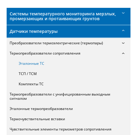
поиска
Системы температурного мониторинга мерзлых,
промерзающих и протаивающих грунтов
Датчики температуры
Преобразователи термоэлектрические (термопары)
Термопреобразователи сопротивления
Эталонные ТС
ТСП / ТСМ
Комплекты ТС
Термопреобразователи с унифицированным выходным
сигналом
Эталонные термопреобразователи
Термочувствительные вставки
Чувствительные элементы термометров сопротивления