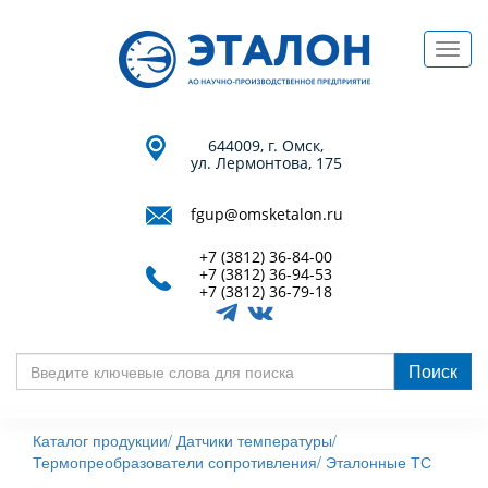
Перейти
к
Toggl
основному
navig
содержанию
644009, г. Омск,
ул. Лермонтова, 175
fgup@omsketalon.ru
+7 (3812) 36-84-00
+7 (3812) 36-94-53
+7 (3812) 36-79-18
Поиск
Введите
ключевые
Каталог продукции/
Датчики температуры/
слова
Термопреобразователи сопротивления/
Эталонные ТС
для