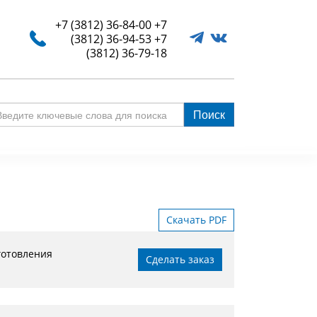
+7 (3812) 36-84-00
+7
(3812) 36-94-53
+7
(3812) 36-79-18
Поиск
едите
ючевые
ова
я
иска
Скачать PDF
готовления
Сделать заказ