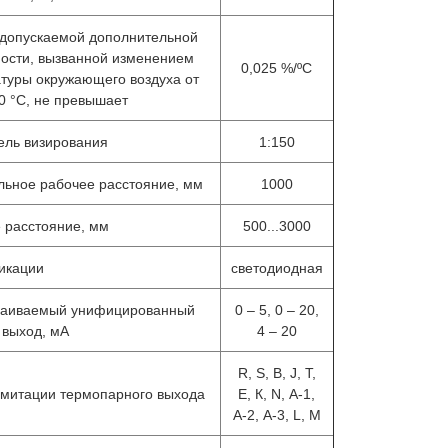
допускаемой дополнительной
ости, вызванной изменением
0,025 %/ºС
туры окружающего воздуха от
50 °С, не превышает
ель визирования
1:150
ьное рабочее расстояние, мм
1000
 расстояние, мм
500...3000
икации
светодиодная
раиваемый унифицированный
0 – 5, 0 – 20,
 выход, мА
4 – 20
Излучатели в виде модели
Преобр
R, S, В, J, T,
ДТ
абсолютно черного тела АЧТ
термоэл
митации термопарного выхода
Е, К, N, А-1,
75/50/600
платинородий
А-2, А-3, L, М