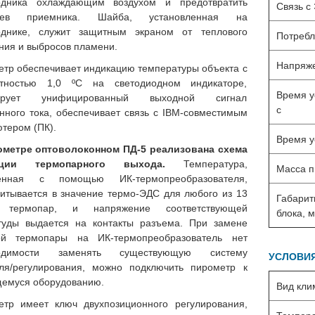
одника охлаждающим воздухом и предотвратить
Связь с
грев приемника. Шайба, установленная на
однике, служит защитным экраном от теплового
Потребл
ния и выбросов пламени.
Напряже
тр обеспечивает индикацию температуры объекта с
етностью 1,0 ºС на светодиодном индикаторе,
Время у
ирует унифицированный выходной сигнал
с
нного тока, обеспечивает связь с IBM-совместимым
тером (ПК).
Время у
ометре оптоволоконном ПД-5 реализована схема
ации термопарного выхода.
Температура,
Масса п
енная с помощью ИК-термопреобразователя,
итывается в значение термо-ЭДС для любого из 13
Габарит
 термопар, и напряжение соответствующей
блока, 
туды выдается на контакты разъема. При замене
ой термопары на ИК-термопреобразователь нет
ходимости заменять существующую систему
УСЛОВИЯ
оля/регулирования, можно подключить пирометр к
емуся оборудованию.
Вид кли
етр имеет ключ двухпозиционного регулирования,