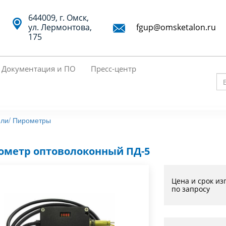
644009, г. Омск,
ул. Лермонтова,
fgup@omsketalon.ru
175
Документация и ПО
Пресс-центр
Вв
кл
сл
ли/
Пирометры
дл
по
ометр оптоволоконный ПД-5
Цена и срок из
по запросу