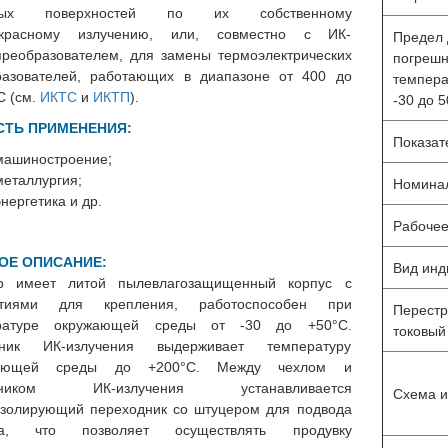
етых поверхностей по их собственному
красному излучению, или, совместно с ИК-
Предел 
реобразователем, для замены термоэлектрических
погрешн
разователей, работающих в диапазоне от 400 до
темпера
С (см.
ИКТС
и
ИКТП
).
-30 до 
СТЬ ПРИМЕНЕНИЯ:
Показат
;
машиностроение
металлургия;
Номинал
энергетика и др.
Рабочее
ОЕ ОПИСАНИЕ:
Вид инд
р имеет литой пылевлагозащищенный корпус с
стиями для крепления, работоспособен при
Перест
ратуре окружающей среды от -30 до +50°С.
токовый
ник ИК-излучения выдерживает температуру
жающей среды до +200°С. Между чехлом и
ер цифровых датчиков
Датчики температуры
ЛЦД-2-SD/RM
многозонные цифровые МЦ
мником ИК-излучения устанавливается
Схема и
2401
изолирующий переходник со штуцером для подвода
ха, что позволяет осуществлять продувку