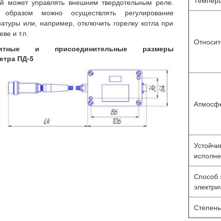
Темпера
ый может управлять внешним твердотельным реле.
 образом можно осуществлять регулирование
атуры или, например, отключить горелку котла при
ве и т.п.
Относит
ритные и присоединительные размеры
етра ПД-5
Атмосф
Устойчи
исполне
Способ 
электри
Степень