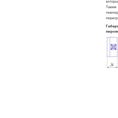
котор
Таким
темпер
перегре
Габа
пиром