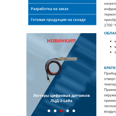
нагр
Разработка на заказ
инфра
термоп
Готовая продукция на складе
преоб
1700 °
ОБЛА
НОВИНКИ!!!
КРАТК
Прибо
отвер
темпе
Прием
окру
ели
Логгеры цифровых датчиков
Логг
еские
ЛЦД-2-LoRa
прие
иновые ТПП
тепло
возду