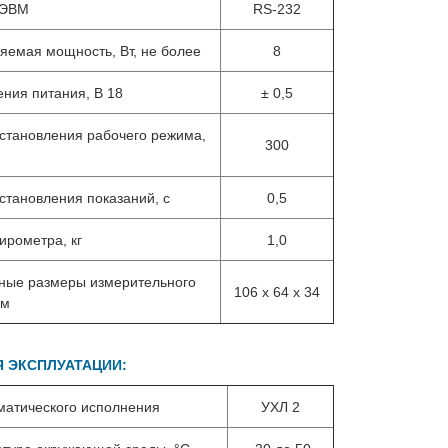
 ЭВМ
RS-232
яемая мощность, Вт, не более
8
ния питания, В 18
± 0,5
становления рабочего режима,
300
становления показаний, с
0,5
ирометра, кг
1,0
ные размеры измерительного
106 x 64 x 34
мм
 ЭКСПЛУАТАЦИИ:
матического исполнения
УХЛ 2