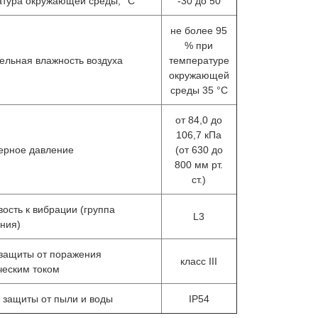
тура окружающей среды, °С
-30 до 50
не более 95
% при
ельная влажность воздуха
температуре
окружающей
среды 35 °С
от 84,0 до
106,7 кПа
ерное давление
(от 630 до
800 мм рт.
ст.)
вость к вибрации (группа
L3
ния)
защиты от поражения
класс III
ческим током
 защиты от пыли и воды
IР54