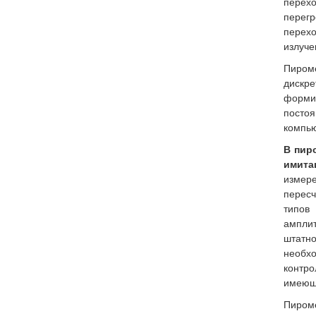
перех
пере
перех
излуче
Пироме
дискр
форм
постоя
компью
В пир
имит
измер
пересч
типов
ампли
штатн
необ
контр
имеющ
Пиром