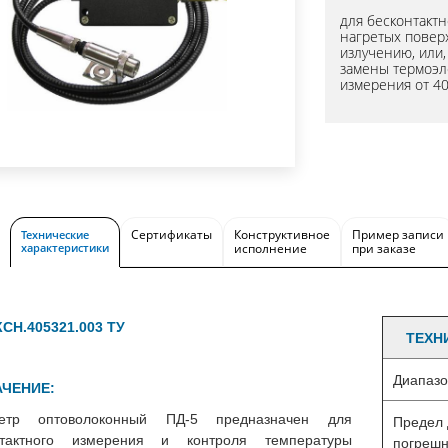
для бесконтакт
нагретых повер
излучению, или
замены термоэл
измерения от 40
Сертификаты
Конструктивное
Пример записи
Технические
характеристики
исполнение
при заказе
Н.405321.003 ТУ
ТЕ
ХН
Диапазо
ЧЕНИЕ:
етр оптоволоконный ПД-5 предназначен для
Предел 
нтактного измерения и контроля температуры
погрешн