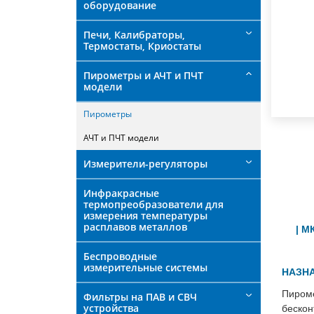
оборудование
Печи, Калибраторы,
Термостаты, Криостаты
Пирометры и АЧТ и ПЧТ
модели
Пирометры
АЧТ и ПЧТ модели
Измерители-регуляторы
Инфракрасные
термопреобразователи для
измерения температуры
расплавов металлов
| МКС
Беспроводные
измерительные системы
НАЗНА
Пиром
Фильтры на ПАВ и СВЧ
устройства
беско