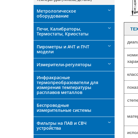
Метрологическое
оборудование
Печи, Калибраторы,
ТЕ
Термостаты, Криостаты
диап
Пирометры и АЧТ и ПЧТ
модели
номи
хара
Измерители-регуляторы
клас
Инфракрасные
термопреобразователи для
измерения температуры
пока
расплавов металлов
степ
Беспроводные
измерительные системы
мате
Фильтры на ПАВ и СВЧ
устройства
испо