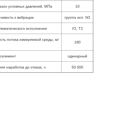
азон условных давлений, МПа
10
йчивость к вибрации
группа исп. N3
климатического исполнения
У2, Т2
ость потока измеряемой среды, м/
180
оэлемент
одинарный
яя наработка до отказа, ч
50 000
ер цифровых датчиков
Датчики температуры
ЛЦД-2-SD/RM
многозонные цифровые МЦ
2401