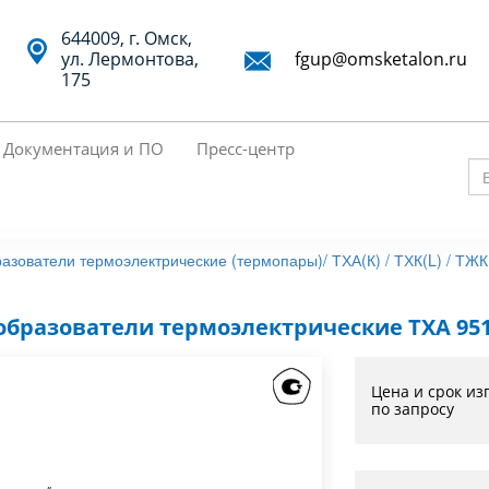
644009, г. Омск,
ул. Лермонтова,
fgup@omsketalon.ru
175
Документация и ПО
Пресс-центр
Вв
кл
сл
азователи термоэлектрические (термопары)/
ТХА(К) / ТХК(L) / ТЖК
дл
по
образователи термоэлектрические ТХА 95
Цена и срок из
по запросу