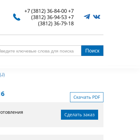
+7 (3812) 36-84-00
+7
(3812) 36-94-53
+7
(3812) 36-79-18
Поиск
едите
ючевые
ова
(J)
я
иска
16
Скачать PDF
готовления
Сделать заказ