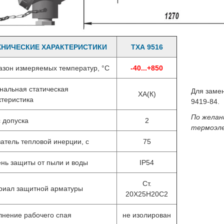
ХНИЧЕСКИЕ ХАРАКТЕРИСТИКИ
ТХА 9516
азон измеряемых температур, °C
-40...+850
нальная статическая
Для заме
ХА(К)
ктеристика
9419-84.
По желан
с допуска
2
термоэл
затель тепловой инерции, с
75
ень защиты от пыли и воды
IP54
Ст.
риал защитной арматуры
20Х25Н20С2
лнение рабочего спая
не изолирован