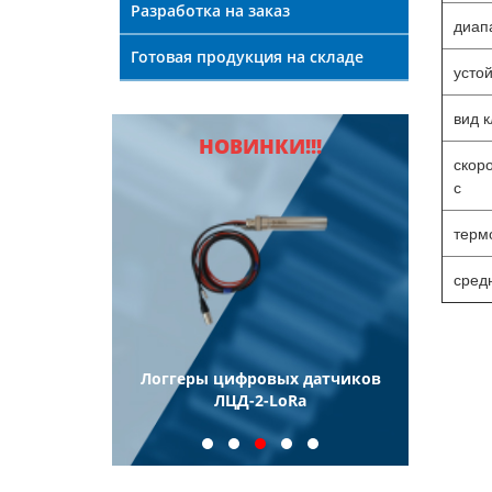
Разработка на заказ
диап
Готовая продукция на складе
усто
вид 
НОВИНКИ!!!
скор
с
терм
средн
ели
Логгеры цифровых датчиков
Логг
еские
ЛЦД-2-LoRa
иновые ТПП