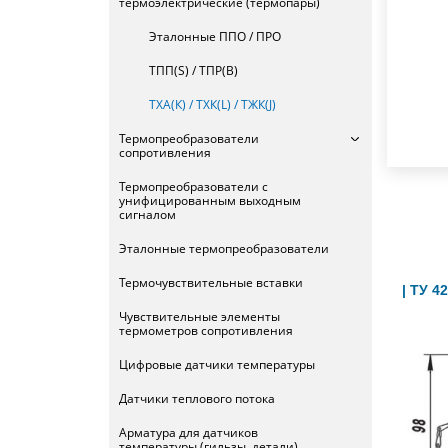
термоэлектрические (термопары)
Эталонные ППО / ПРО
ТПП(S) / ТПР(В)
ТХА(К) / ТХК(L) / ТЖК(J)
Термопреобразователи
сопротивления
Термопреобразователи с
унифицированным выходным
сигналом
Эталонные термопреобразователи
Термочувствительные вставки
| ТУ 4
Чувствительные элементы
термометров сопротивления
Цифровые датчики температуры
Датчики теплового потока
Арматура для датчиков
температуры (гильзы, детали)