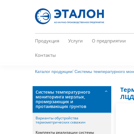
Перейти
к
основному
содержанию
Продукция
Услуги
О предприятии
Контакты
Каталог продукции/
Системы температурного мон
Тер
Системы температурного
ЛЦД
мониторинга мерзлых,
промерзающих и
протаивающих грунтов
Варианты обустройства
термометрических скважин
Комплекты реализации системы