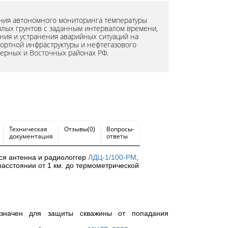
ния автономного мониторинга температуры
лых грунтов с заданным интервалом времени,
ния и устранения аварийных ситуаций на
портной инфраструктуры и нефтегазового
верных и Восточных районах РФ.
Техническая
Отзывы(0)
Вопросы-
документация
ответы
тся антенна и радиологгер
ЛДЦ-1/100-РМ
,
асстоянии от 1 км. до термометрической
значен для защиты скважины от попадания