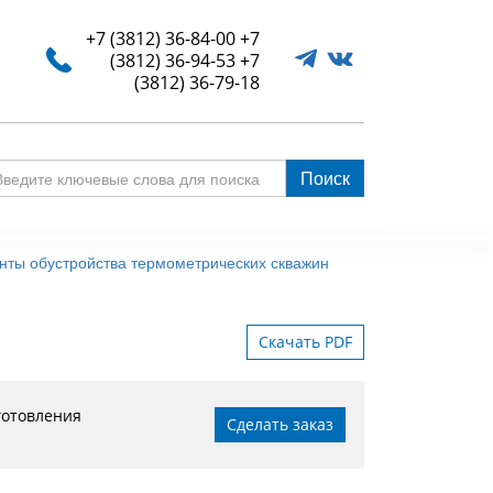
+7 (3812) 36-84-00
+7
(3812) 36-94-53
+7
(3812) 36-79-18
Поиск
едите
ючевые
ова
нты обустройства термометрических скважин
я
иска
Скачать PDF
готовления
Сделать заказ