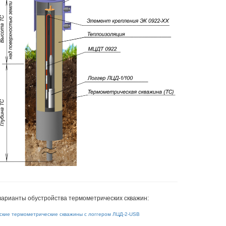
ер цифровых датчиков
Датчики температуры
ЛЦД-2-SD/RM
многозонные цифровые МЦ
2401
варианты обустройства термометрических скважин:
ские термометрические скважины с логгером ЛЦД-2-USB