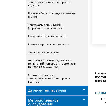
температурного мониторинга
грунтов
Шкафы сбора и передачи данных
ШСПД
Термокосы серии МЦДТ
(термометрическая коса)
Портативные контроллеры
Стационарные контроллеры
Логгеры температуры
Акт о завершении двухлетних
испытаний логгеров и термокос в
центре ИСО ОАО РЖД
Отлича
Отзывы по системе
позвол
температурного мониторинга
скважи
грунтов
Датчики температуры
В КОМ
Метрологическое
оборудование