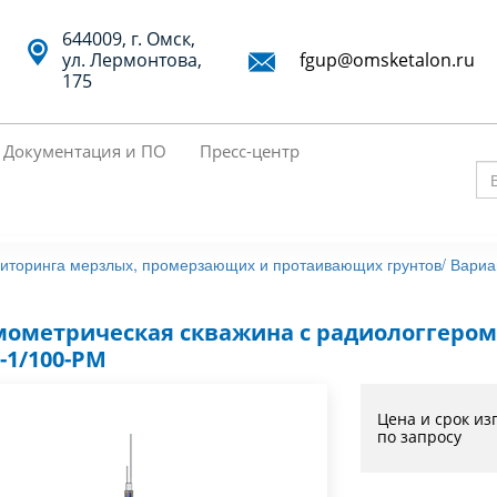
644009, г. Омск,
ул. Лермонтова,
fgup@omsketalon.ru
175
Документация и ПО
Пресс-центр
Вв
кл
сл
иторинга мерзлых, промерзающих и протаивающих грунтов/
Вариа
дл
по
мометрическая скважина с радиологгером
-1/100-РМ
Цена и срок из
по запросу