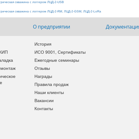
рическая скважина с логгером ЛЦД-2-USB
рическая скважина с логгером ЛЦД-2-RМ, ЛЦД-2-GSM, ЛЦД-2-LoRa
О предприятии
Документаци
История
 КИП
ИСО 9001, Сертификаты
аладка
Ежегодные семинары
 монтаж
Отзывы
ическое
Награды
е
Правила продаж
Наши клиенты
Вакансии
Контакты