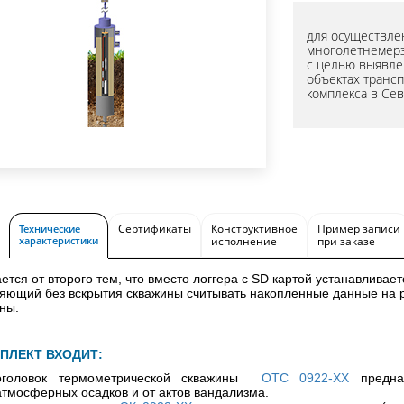
для осуществле
многолетнемерз
с целью выявле
объектах транс
комплекса в Се
Сертификаты
Конструктивное
Пример записи
Технические
характеристики
исполнение
при заказе
ется от второго тем, что вместо логгера с SD картой устанавливае
яющий без вскрытия скважины считывать накопленные данные на р
ны.
ПЛЕКТ ВХОДИТ:
оголовок термометрической скважины
ОТС 0922-ХХ
предна
атмосферных осадков и от актов вандализма.