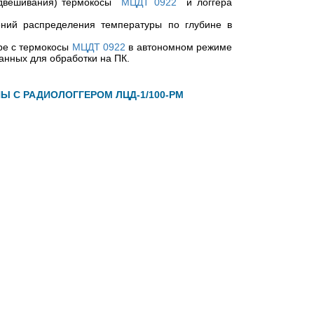
одвешивания) термокосы
МЦДТ 0922
и логгера
ений распределения температуры по глубине в
ре с термокосы
МЦДТ 0922
в автономном режиме
нных для обработки на ПК.
 С РАДИОЛОГГЕРОМ ЛЦД-1/100-РМ