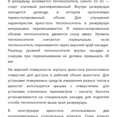
В резервуар заливается теплоноситель (около 10 кг) —
спирт этиловый ректификованный. Внутри резервуара
находится цилиндр, в котором организован
термостатированный объем. Для улучшения
характеристик криостата теплоноситель в резервуаре
непрерывно перемешивается. В термостатированном
объеме теплоноситель движется снизу вверх. Уровень
теплоносителя считается нормальным, если
теплоноситель переливается через верхний край насадки.
Разница уровней теплоносителя внутри насадки и
снаружи при перемешивании не должна превышать 40
мм.
На верхней поверхности корпуса криостата расположено
отверстие для доступа в рабочий объем криостата. Для
установки поверяемых средств измерения разных типов в
криостат используется крышка с отверстиями, для
установки стеклянных термометров – кассета. Кассета
устанавливается на специальную насадку для поднятия
столба теплоносителя выше края резервуара.
В конструкции криостата использованы два
полугерметичных холодильных агрегата. Один агрегат