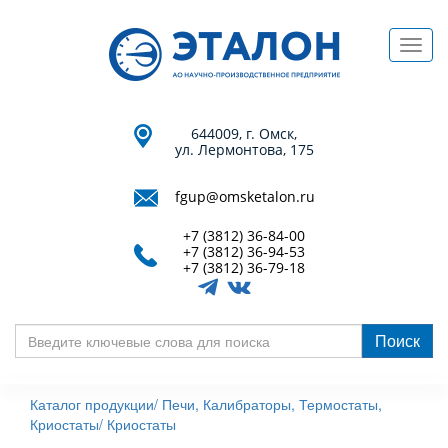
Перейти
к
Toggl
основному
navig
содержанию
644009, г. Омск,
ул. Лермонтова, 175
fgup@omsketalon.ru
+7 (3812) 36-84-00
+7 (3812) 36-94-53
+7 (3812) 36-79-18
Поиск
Введите
ключевые
Каталог продукции/
Печи, Калибраторы, Термостаты,
слова
Криостаты/
Криостаты
для